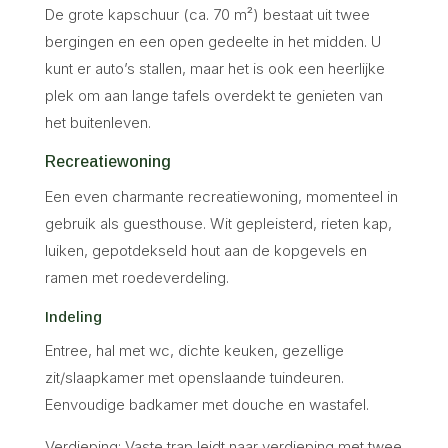
De grote kapschuur (ca. 70 m²) bestaat uit twee
bergingen en een open gedeelte in het midden. U
kunt er auto’s stallen, maar het is ook een heerlijke
plek om aan lange tafels overdekt te genieten van
het buitenleven.
Recreatiewoning
Een even charmante recreatiewoning, momenteel in
gebruik als guesthouse. Wit gepleisterd, rieten kap,
luiken, gepotdekseld hout aan de kopgevels en
ramen met roedeverdeling.
Indeling
Entree, hal met wc, dichte keuken, gezellige
zit/slaapkamer met openslaande tuindeuren.
Eenvoudige badkamer met douche en wastafel.
Verdieping: Vaste trap leidt naar verdieping met twee