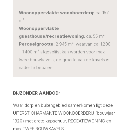
Woonoppervlakte woonboerderij:
ca. 157
m²
Woonoppervlakte
guesthouse/recreatiewoning:
ca. 55 m²
Perceelgrootte:
2.945 m², waarvan ca. 1.200
– 1.400 m² afgesplitst kan worden voor max
twee bouwkavels, de grootte van de kavels is
nader te bepalen
BIJZONDER AANBOD:
Waar dorp en buitengebied samenkomen ligt deze
UITERST CHARMANTE WOONBOERDERIJ (bouwjaar
1920) met grote kapschuur, RECEATIEWONING en
max TWEE BOUWKAVELS.