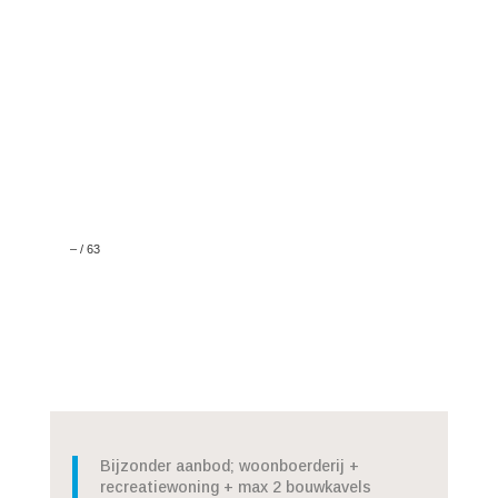
–
/
63
Bijzonder aanbod; woonboerderij +
recreatiewoning + max 2 bouwkavels